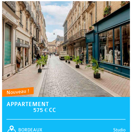
Nouveau !
APPARTEMENT
575 € CC
Studio
BORDEAUX