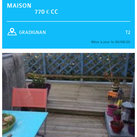
MAISON
770 € CC
T2
GRADIGNAN
Mise à jour le 06/08/26