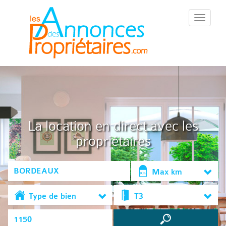
::Menu::
La location en direct avec les
propriétaires
Max km
Type de bien
T3