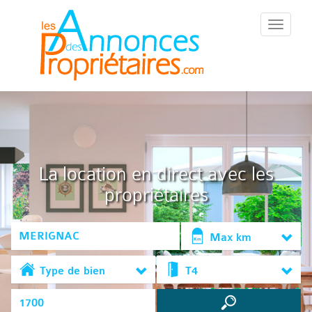
::Menu::
La location en direct avec les
propriétaires
Max km
Type de bien
T4