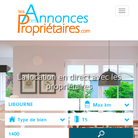
::Menu::
La location en direct avec les
propriétaires
Max km
Type de bien
T5