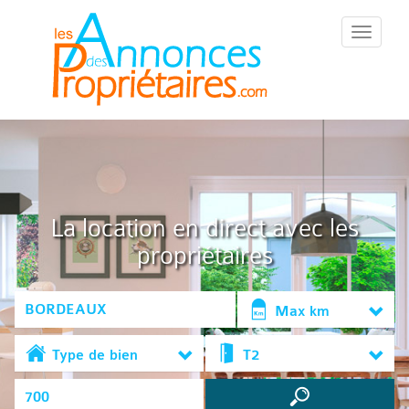
::Menu::
La location en direct avec les
propriétaires
Max km
Type de bien
T2