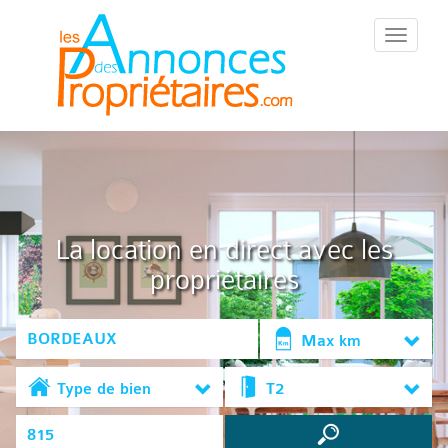
::Menu::
La location en direct avec les
propriétaires
Max km
Type de bien
T2