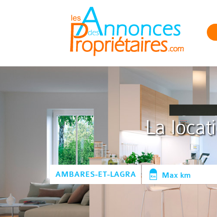
La locat
Max km