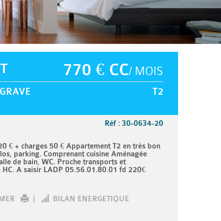
T
770 € CC
/ MOIS
GRAVE
T2
Réf : 30-0634-20
 + charges 50 € Appartement T2 en très bon
clos, parking. Comprenant cuisine Aménagée
lle de bain, WC. Proche transports et
s HC. A saisir LADP 05.56.01.80.01 fd 220€
IMER
|
BILAN ENERGETIQUE