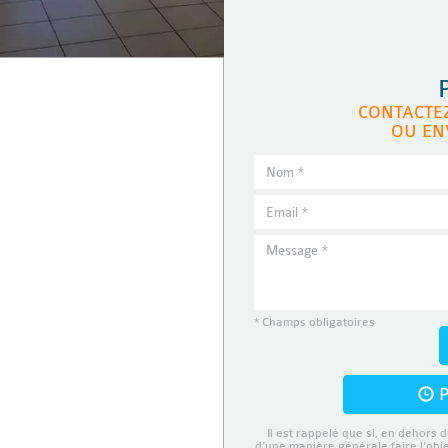
CONTACTE
OU EN
* Champs obligatoires
P
Il est rappelé que si, en dehors d
d’une manière générale faire l’obj