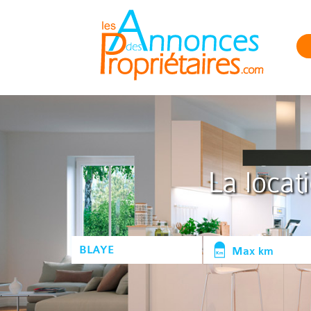
La locat
Max km