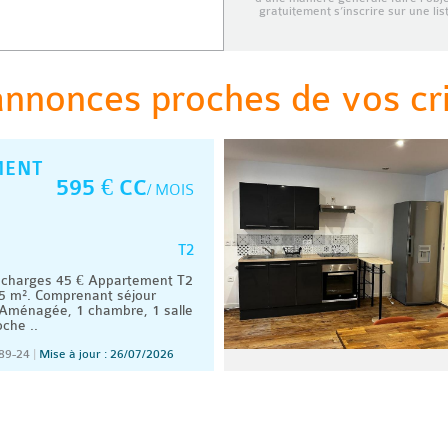
gratuitement s’inscrire sur une li
annonces proches de vos cri
MENT
595 € CC
/ MOIS
T2
 charges 45 € Appartement T2
35 m². Comprenant séjour
 Aménagée, 1 chambre, 1 salle
che ..
89-24
|
Mise à jour : 26/07/2026