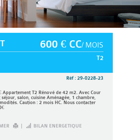
T
600 € CC
/ MOIS
T2
Réf : 29-0228-23
 € Appartement T2 Rénové de 42 m2. Avec Cour
 séjour, salon, cuisine Aménagée, 1 chambre,
modités. Caution : 2 mois HC. Nous contacter
0€
IMER
|
BILAN ENERGETIQUE