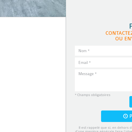
CONTACTE
OU EN
* Champs obligatoires
P
Il est rappelé que si, en dehors d
d’une manière générale faire l’obj