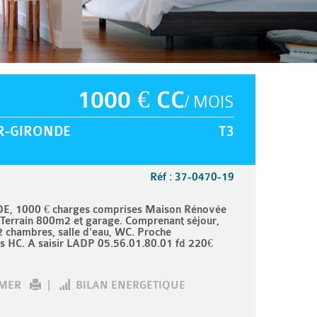
1000 € CC
/ MOIS
R-GIRONDE
T3
Réf : 37-0470-19
 1000 € charges comprises Maison Rénovée
 Terrain 800m2 et garage. Comprenant séjour,
 chambres, salle d'eau, WC. Proche
s HC. A saisir LADP 05.56.01.80.01 fd 220€
IMER
|
BILAN ENERGETIQUE