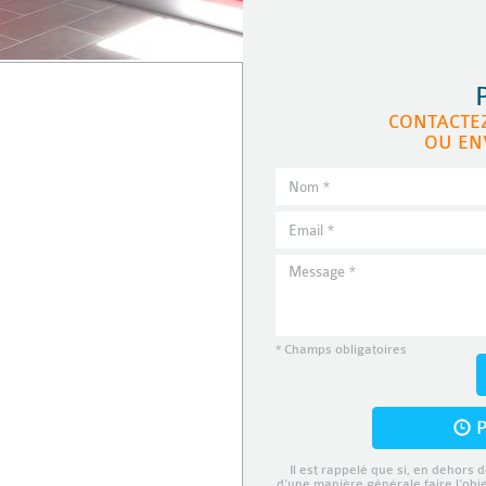
CONTACTE
OU EN
* Champs obligatoires
P
Il est rappelé que si, en dehors d
d’une manière générale faire l’obj