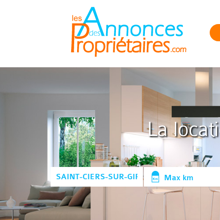
La locat
Max km