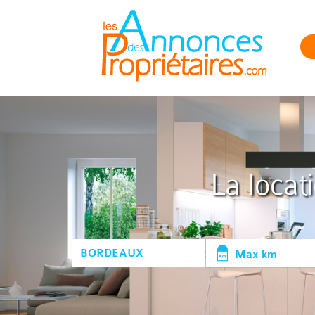
La locat
Max km