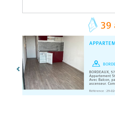
39 
APPARTE
C
/ MOIS
Studio
BORD
es 15 €
BORDEAUX, 570
1 m2.
Appartement St
e d'eau,
Avec Balcon, pa
ascenseur. Comp
08/2026
Référence : 29-02