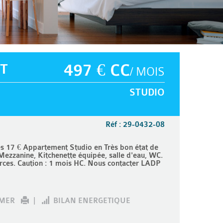
T
497 € CC
/ MOIS
STUDIO
Réf : 29-0432-08
17 € Appartement Studio en Très bon état de
ezzanine, Kitchenette équipée, salle d'eau, WC.
ces. Caution : 1 mois HC. Nous contacter LADP
IMER
|
BILAN ENERGETIQUE