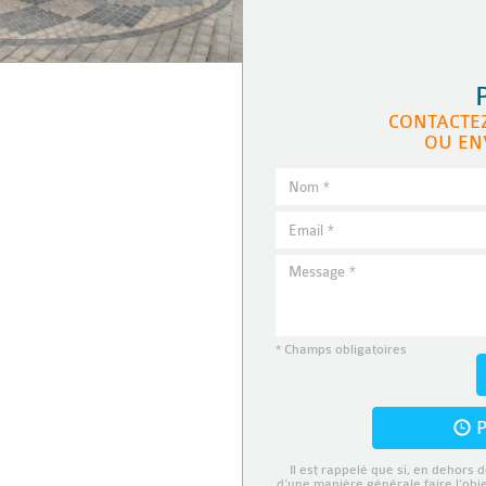
CONTACTE
OU EN
* Champs obligatoires
P
Il est rappelé que si, en dehors d
d’une manière générale faire l’obj