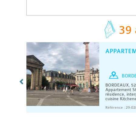
39 
APPARTE
C
/ MOIS
Studio
BORD
BORDEAUX, 520
9 m2.
Appartement St
résidence, inte
'eau, ..
cuisine Kitchene
08/2026
Référence : 29-02