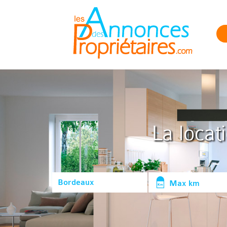
La locat
Max km