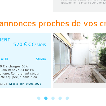
gratuitement s’inscrire sur une li
annonces proches de vos cri
MENT
570 € CC
/ MOIS
Studio
EAUX
 € + charges 50 €
udio Rénové 23 m².En
rphone. Comprenant séjour,
tte équipée, 1 salle d'ea ..
83-21
|
Mise à jour : 04/08/2026