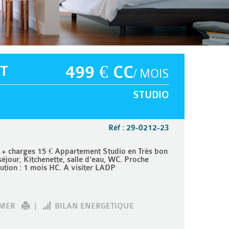
T
499 € CC
/ MOIS
STUDIO
Réf : 29-0212-23
 + charges 15 € Appartement Studio en Très bon
jour, Kitchenette, salle d'eau, WC. Proche
ution : 1 mois HC. A visiter LADP
IMER
|
BILAN ENERGETIQUE