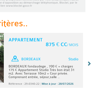
ste d’opposition au démarchage téléphonique, Bloctel, par le
lien www.bloctel.gouv.fr
tères..
APPARTEMENT
875 € CC
/ MOIS
Studio
BORDEAUX
BORDEAUX fondaudege , 700 € + charges
175 € Appartement Studio Très bon état 31
m2. Avec Terrasse 10m2 + Cour privée.
Comprenant entrée, séjour,salle ..
Référence : 29-0340-22
|
Mise à jour : 28/07/2026