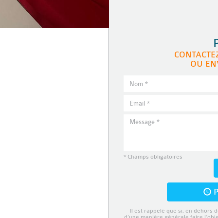
CONTACTE
OU EN
* Champs obligatoires
P
Il est rappelé que si, en dehors d
d’une manière générale faire l’obj