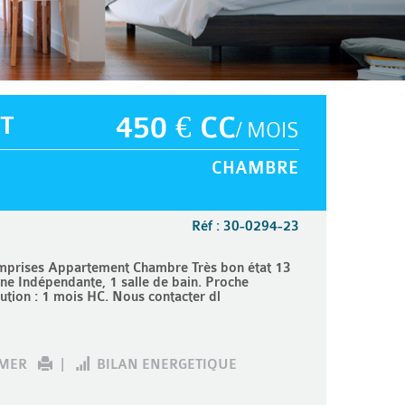
T
450 € CC
/ MOIS
CHAMBRE
Réf : 30-0294-23
mprises Appartement Chambre Très bon état 13
ne Indépendante, 1 salle de bain. Proche
ution : 1 mois HC. Nous contacter dl
IMER
|
BILAN ENERGETIQUE