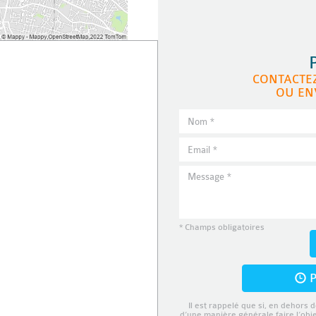
CONTACTE
OU EN
* Champs obligatoires
P
Il est rappelé que si, en dehors d
d’une manière générale faire l’obj