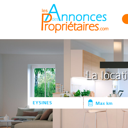
La locat
Max km