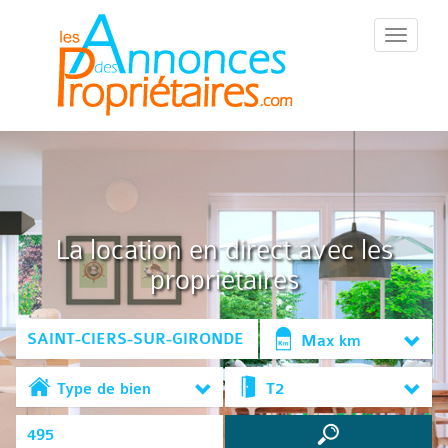
::Menu::
La location en direct avec les
propriétaires
Max km
Type de bien
T2