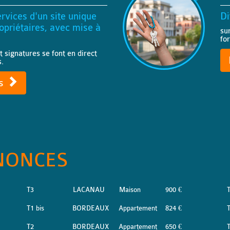
rvices d'un site unique
Di
priétaires, avec mise à
su
fo
t signatures se font en direct
s.
ts
NONCES
T3
LACANAU
Maison
900 €
T
T1 bis
BORDEAUX
Appartement
824 €
T2
BORDEAUX
Appartement
650 €