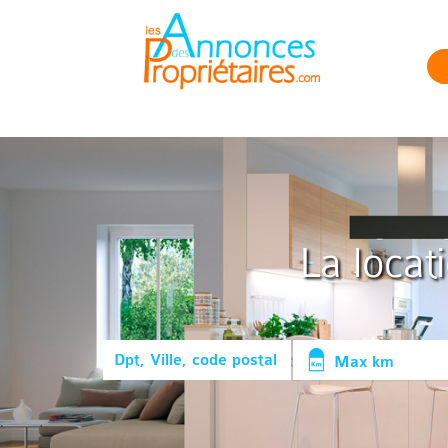
La locat
Max km