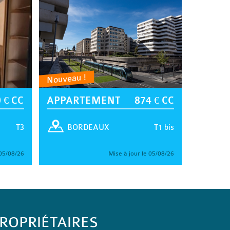
Nouveau !
 € CC
APPARTEMENT
874 € CC
T3
T1 bis
BORDEAUX
 05/08/26
Mise à jour le 05/08/26
ROPRIÉTAIRES