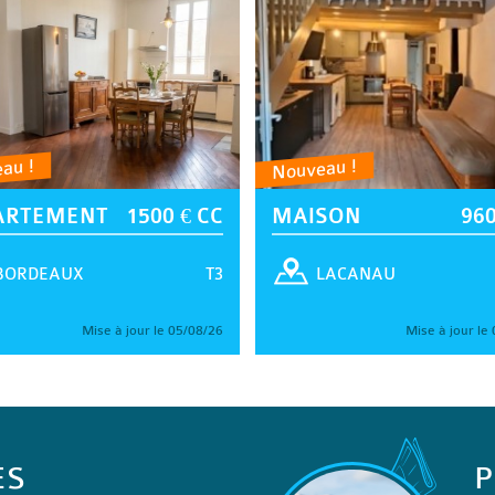
au !
Nouveau !
ARTEMENT
1500 € CC
MAISON
960
T3
BORDEAUX
LACANAU
Mise à jour le 05/08/26
Mise à jour le
ES
P