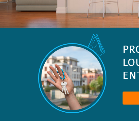
PR
LO
ENT