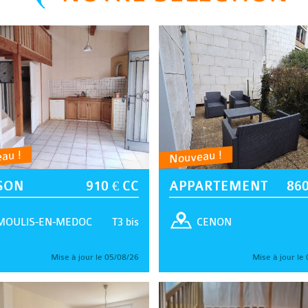
au !
Nouveau !
SON
910 € CC
APPARTEMENT
860
T3 bis
MOULIS-EN-MEDOC
CENON
Mise à jour le 05/08/26
Mise à jour le