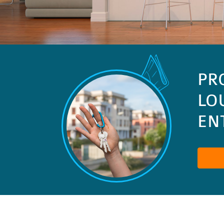
PR
LO
ENT