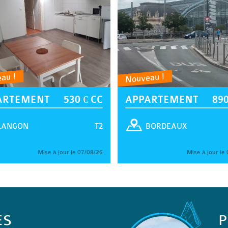
au !
Nouveau !
ARTEMENT
530 € CC
APPARTEMENT
890
T2
LANGON
BORDEAUX
Mise à jour le 07/08/26
Mise à jour le
ES
P