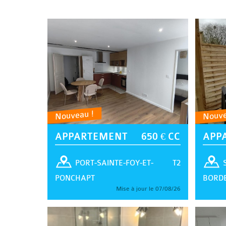
Nouveau !
Nouve
APPARTEMENT
650 € CC
APP
T2
PORT-SAINTE-FOY-ET-
PONCHAPT
BORD
Mise à jour le 07/08/26