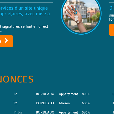
rvices d'un site unique
Di
priétaires, avec mise à
su
fo
t signatures se font en direct
s.
ts
NONCES
T2
BORDEAUX
Appartement
890 €
T2
BORDEAUX
Maison
680 €
T1 bis
BORDEAUX
Appartement
580 €
T