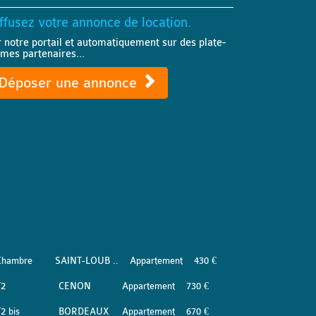
ffusez votre annonce de location.
r notre portail et automatiquement sur des plate-
rmes partenaires...
Déposer une annonce
Chambre
SAINT-LOUB ..
Appartement
430 €
T2
CENON
Appartement
730 €
2 bis
BORDEAUX
Appartement
670 €