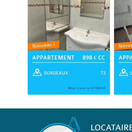
Nouveau !
Nouve
APPARTEMENT
898 € CC
APP
T3
BORDEAUX
Mise à jour le 07/08/26
LOCATAIR