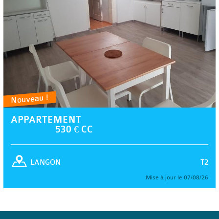
Nouveau !
APPARTEMENT
530 € CC
T2
LANGON
Mise à jour le 07/08/26