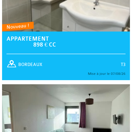
Nouveau !
APPARTEMENT
898 € CC
T3
BORDEAUX
Mise à jour le 07/08/26