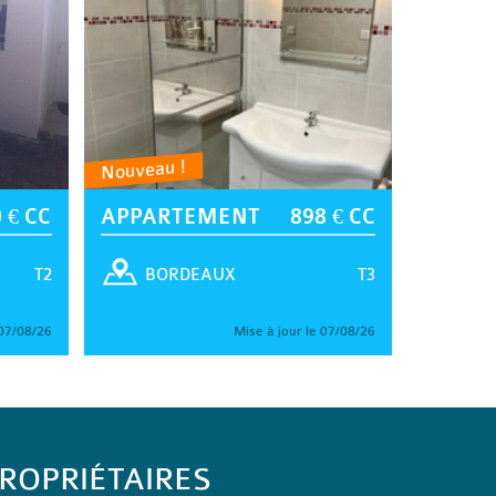
Nouveau !
 € CC
APPARTEMENT
898 € CC
T2
T3
BORDEAUX
 07/08/26
Mise à jour le 07/08/26
ROPRIÉTAIRES