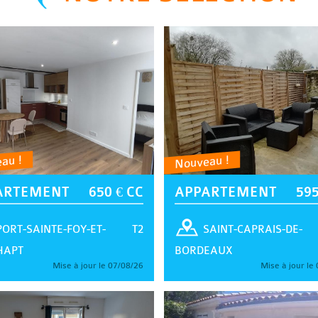
au !
Nouveau !
ARTEMENT
650 € CC
APPARTEMENT
595
T2
PORT-SAINTE-FOY-ET-
SAINT-CAPRAIS-DE-
HAPT
BORDEAUX
Mise à jour le 07/08/26
Mise à jour le