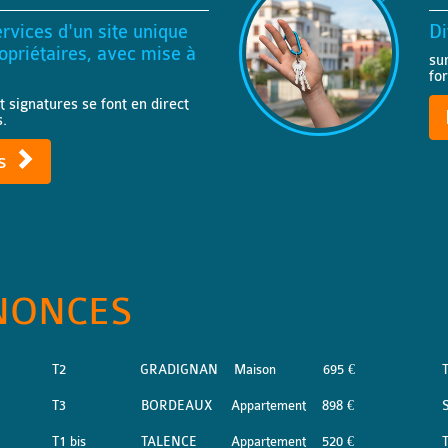
rvices d'un site unique
Di
priétaires, avec mise à
su
fo
t signatures se font en direct
s.
ts
NONCES
T2
GRADIGNAN
Maison
695 €
T3
BORDEAUX
Appartement
898 €
S
T1 bis
TALENCE
Appartement
520 €