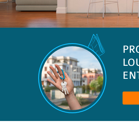
PR
LO
ENT