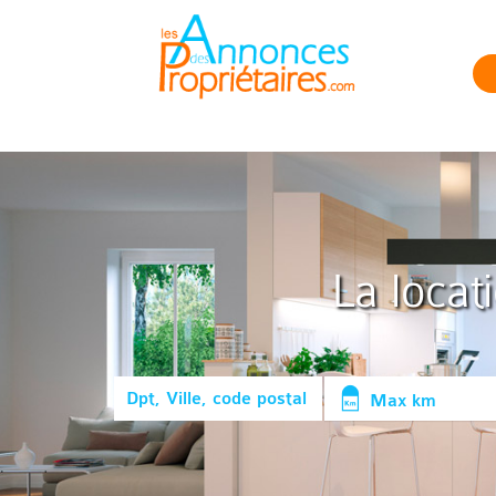
La locat
Max km