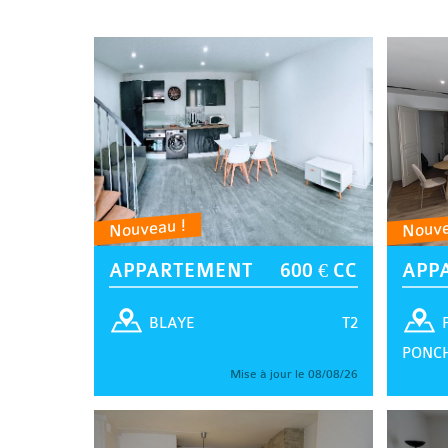
Nouveau !
Nouve
APPARTEMENT
600 € CC
APP
T2
BLAYE
PONC
Mise à jour le 08/08/26