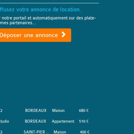
ffusez votre annonce de location.
r notre portail et automatiquement sur des plate-
rmes partenaires...
Déposer une annonce
T2
BORDEAUX
Maison
680 €
tudio
BORDEAUX
Appartement
510 €
T2
SAINT-PIER ..
Maison
400 €