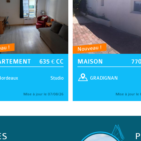
au !
Nouveau !
ARTEMENT
635 € CC
MAISON
770
Studio
Bordeaux
GRADIGNAN
Mise à jour le 07/08/26
Mise à jour le
ES
P