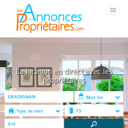
::Menu::
La location en direct avec les
propriétaires
Max km
Type de bien
T3