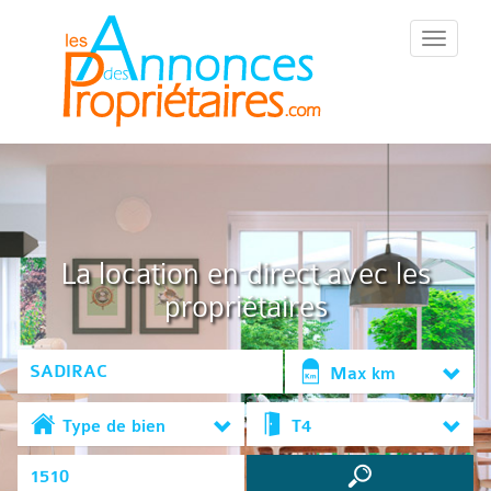
::Menu::
La location en direct avec les
propriétaires
Max km
Type de bien
T4