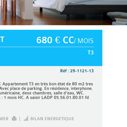
T
680 € CC
/ MOIS
T3
Réf : 29-1121-13
 Appartement T3 en très bon état de 80 m2 tres
Avec place de parking. En résidence, interphone.
Américaine, deux chambres, salle d'eau, WC.
: 1 mois HC. A saisir LADP 05.56.01.80.01 fd
IMER
|
BILAN ENERGETIQUE