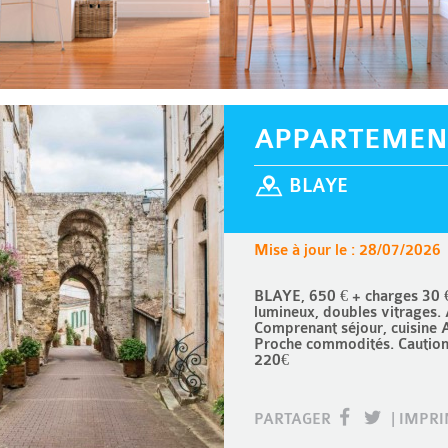
APPARTEMEN
BLAYE
Mise à jour le : 28/07/2026
BLAYE, 650 € + charges 30 €
lumineux, doubles vitrages. 
Comprenant séjour, cuisine 
Proche commodités. Caution 
220€
PARTAGER
|
IMPR