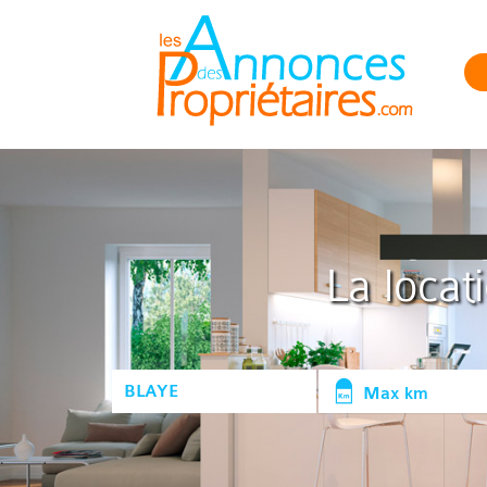
La locat
Max km