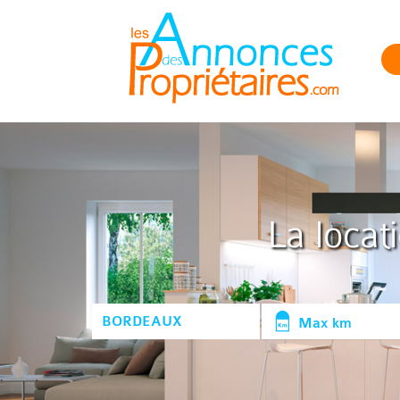
La locat
Max km