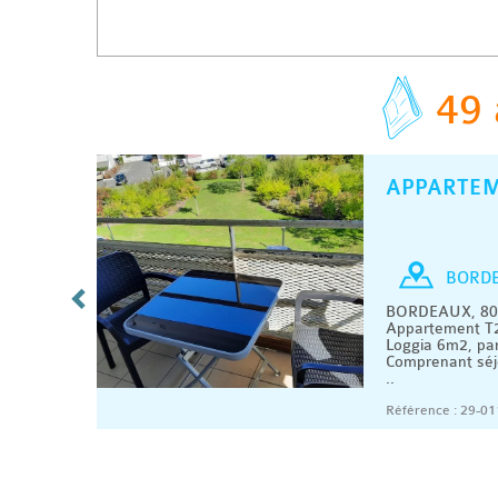
49 
APPARTE
C
/ MOIS
T2
BORD
BORDEAUX, 800
.
Appartement T2
méricaine
Loggia 6m2, par
..
Comprenant séj
..
08/2026
Référence : 29-01