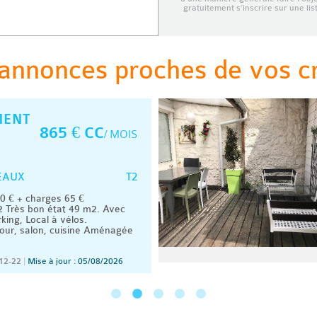
gratuitement s’inscrire sur une li
annonces proches de vos cri
MENT
865 € CC
/ MOIS
T2
EAUX
 € + charges 65 €
 Très bon état 49 m2. Avec
king, Local à vélos.
our, salon, cuisine Aménagée
12-22
|
Mise à jour : 05/08/2026