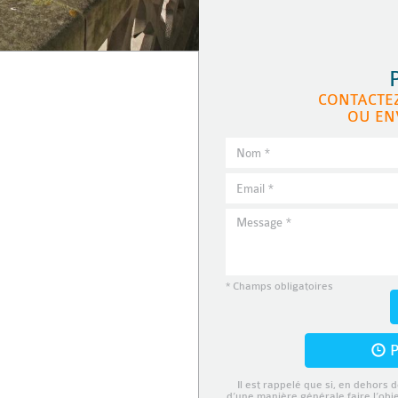
CONTACTE
OU EN
* Champs obligatoires
P
Il est rappelé que si, en dehors d
d’une manière générale faire l’obj