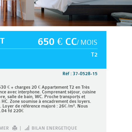
T
650 € CC
/ MOIS
T2
Réf : 37-0528-15
30 € + charges 20 € Appartement T2 en Très
nce avec interphone. Comprenant séjour, cuisine
, salle de bain, WC. Proche transports et
s HC. Zone soumise à encadrement des loyers.
². Loyer de référence majoré : 26€ /m². Nous
.04 fd 220€
IMER
|
BILAN ENERGETIQUE