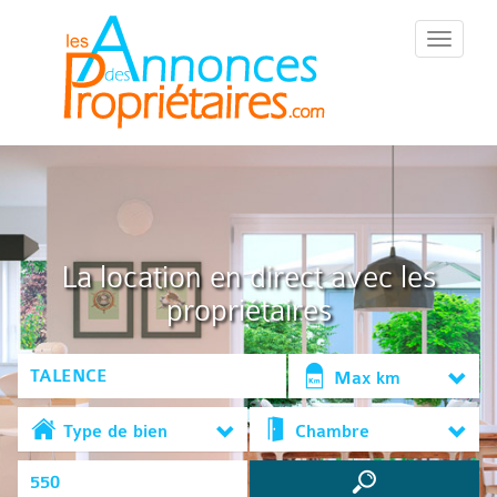
::Menu::
La location en direct avec les
propriétaires
Max km
Type de bien
Chambre