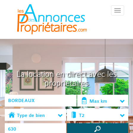
::Menu::
La location en direct avec les
propriétaires
Max km
Type de bien
T2