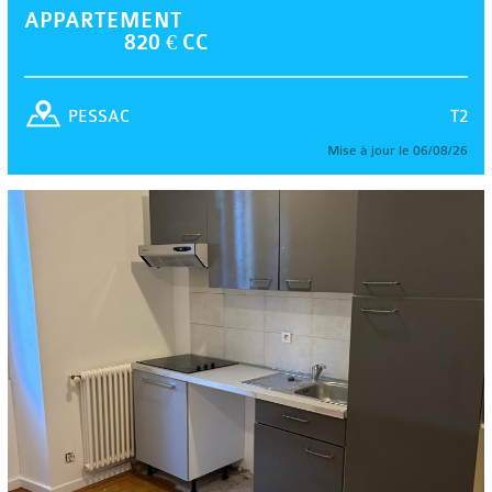
APPARTEMENT
820 € CC
T2
PESSAC
Mise à jour le 06/08/26