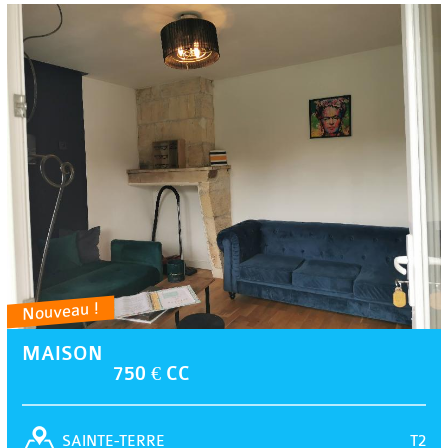
Nouveau !
MAISON
750 € CC
T2
SAINTE-TERRE