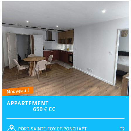
Nouveau !
APPARTEMENT
650 € CC
T2
PORT-SAINTE-FOY-ET-PONCHAPT