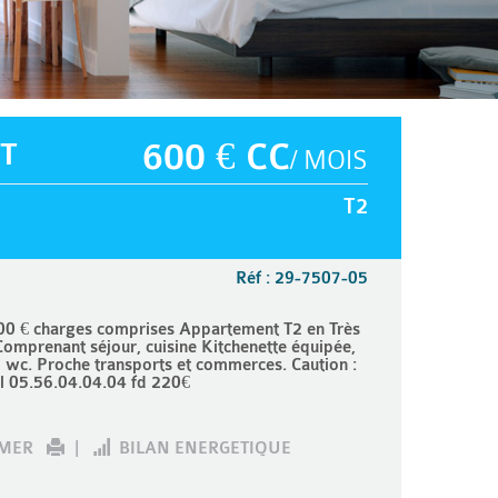
T
600 € CC
/ MOIS
T2
Réf : 29-7507-05
€ charges comprises Appartement T2 en Très
Comprenant séjour, cuisine Kitchenette équipée,
1 wc. Proche transports et commerces. Caution :
l 05.56.04.04.04 fd 220€
IMER
|
BILAN ENERGETIQUE