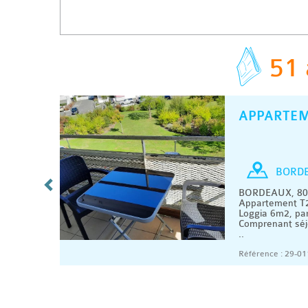
51 
APPARTE
C
/ MOIS
T2
BORD
BORDEAUX, 800
.
Appartement T2
méricaine
Loggia 6m2, par
..
Comprenant séj
..
08/2026
Référence : 29-01