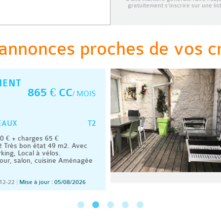
gratuitement s’inscrire sur une li
annonces proches de vos cri
MENT
865 € CC
/ MOIS
T2
EAUX
 € + charges 65 €
 Très bon état 49 m2. Avec
king, Local à vélos.
our, salon, cuisine Aménagée
12-22
|
Mise à jour : 05/08/2026