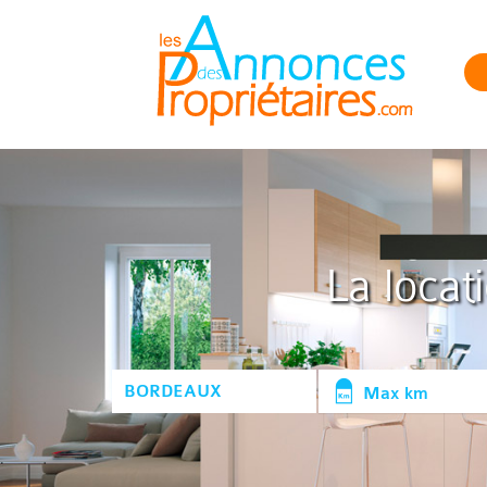
La locat
Max km