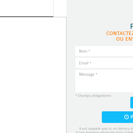
CONTACTE
OU EN
* Champs obligatoires
P
Il est rappelé que si, en dehors d
d’une manière générale faire l’obj