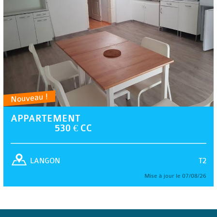
Nouveau !
APPARTEMENT
530 € CC
T2
LANGON
Mise à jour le 07/08/26