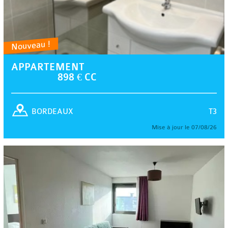
Nouveau !
APPARTEMENT
898 € CC
T3
BORDEAUX
Mise à jour le 07/08/26