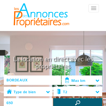
::Menu::
La location en direct avec les
propriétaires
Max km
Type de bien
T2