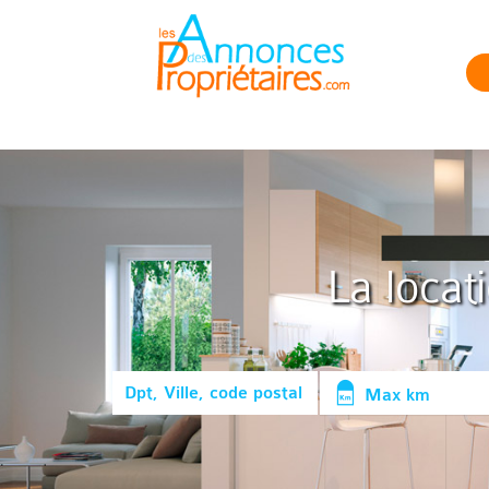
La locat
Max km