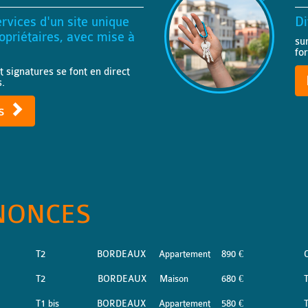
rvices d'un site unique
Di
priétaires, avec mise à
su
fo
t signatures se font en direct
s.
ts
NONCES
T2
BORDEAUX
Appartement
890 €
T2
BORDEAUX
Maison
680 €
T1 bis
BORDEAUX
Appartement
580 €
T