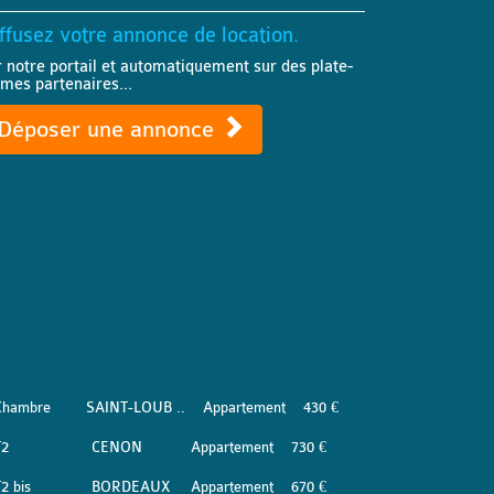
ffusez votre annonce de location.
r notre portail et automatiquement sur des plate-
rmes partenaires...
Déposer une annonce
Chambre
SAINT-LOUB ..
Appartement
430 €
T2
CENON
Appartement
730 €
2 bis
BORDEAUX
Appartement
670 €