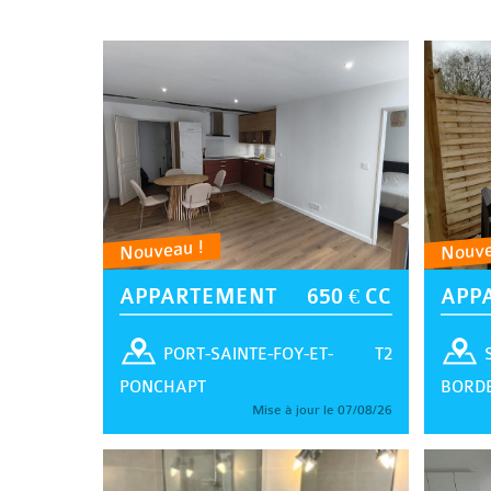
Nouveau !
Nouve
APPARTEMENT
650 € CC
APP
T2
PORT-SAINTE-FOY-ET-
PONCHAPT
BORD
Mise à jour le 07/08/26