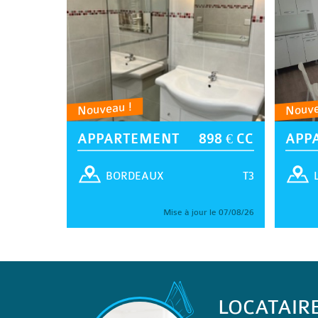
Nouveau !
Nouve
APPARTEMENT
898 € CC
APP
T3
BORDEAUX
Mise à jour le 07/08/26
LOCATAIR