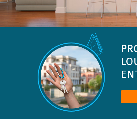
PR
LO
ENT