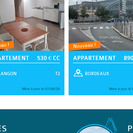
au !
Nouveau !
ARTEMENT
530 € CC
APPARTEMENT
890
T2
LANGON
BORDEAUX
Mise à jour le 07/08/26
Mise à jour le
ES
P