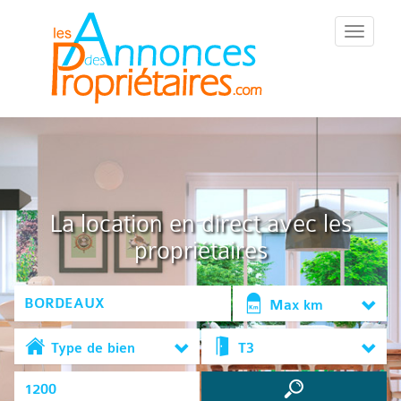
::Menu::
La location en direct avec les
propriétaires
Max km
Type de bien
T3