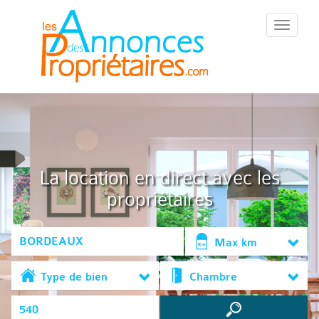
::Menu::
La location en direct avec les
propriétaires
Max km
Type de bien
Chambre