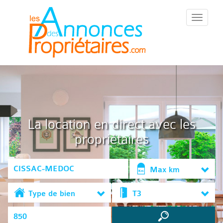
::Menu::
La location en direct avec les
propriétaires
Max km
Type de bien
T3