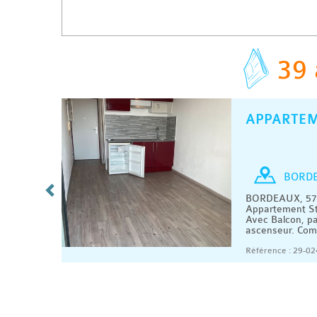
39 
APPARTE
C
/ MOIS
Studio
BORD
es 15 €
BORDEAUX, 570
1 m2.
Appartement St
e d'eau,
Avec Balcon, pa
ascenseur. Comp
08/2026
Référence : 29-02