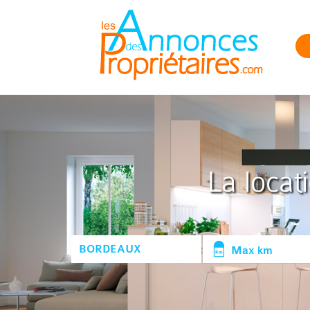
La locat
Max km