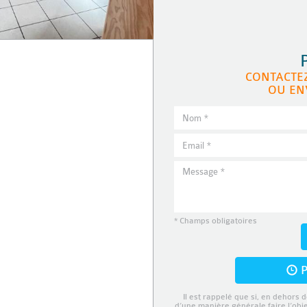
CONTACTE
OU EN
* Champs obligatoires
P
Il est rappelé que si, en dehors d
d’une manière générale faire l’obj