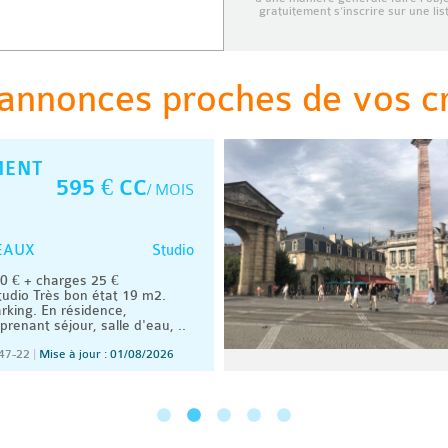
gratuitement s’inscrire sur une li
annonces proches de vos cri
MENT
595 € CC
/ MOIS
Studio
EAUX
 € + charges 25 €
udio Très bon état 19 m2.
rking. En résidence,
renant séjour, salle d'eau, ..
47-22
|
Mise à jour : 01/08/2026