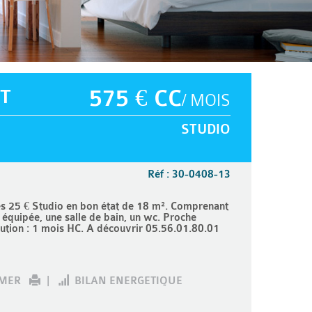
T
575 € CC
/ MOIS
STUDIO
Réf : 30-0408-13
25 € Studio en bon état de 18 m². Comprenant
 équipée, une salle de bain, un wc. Proche
ution : 1 mois HC. A découvrir 05.56.01.80.01
IMER
|
BILAN ENERGETIQUE