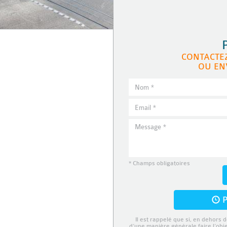
CONTACTE
OU EN
* Champs obligatoires
P
Il est rappelé que si, en dehors d
d’une manière générale faire l’obj