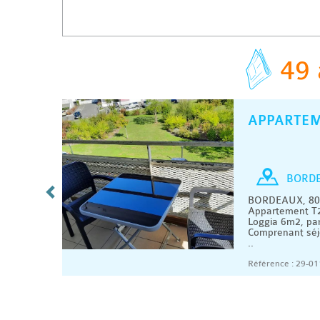
49 
APPARTE
C
/ MOIS
T2
BORD
BORDEAUX, 800
.
Appartement T2
méricaine
Loggia 6m2, par
..
Comprenant séj
..
08/2026
Référence : 29-01