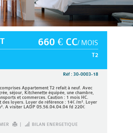
T
660 € CC
/ MOIS
T2
Réf : 30-0003-18
mprises Appartement T2 refait à neuf. Avec
rée, séjour, Kitchenette équipée, une chambre,
ansports et commerces. Caution : 1 mois HC.
des loyers. Loyer de référence : 14€ /m². Loyer
m². A visiter LADP 05.56.04.04.04 fd 220€
IMER
|
BILAN ENERGETIQUE