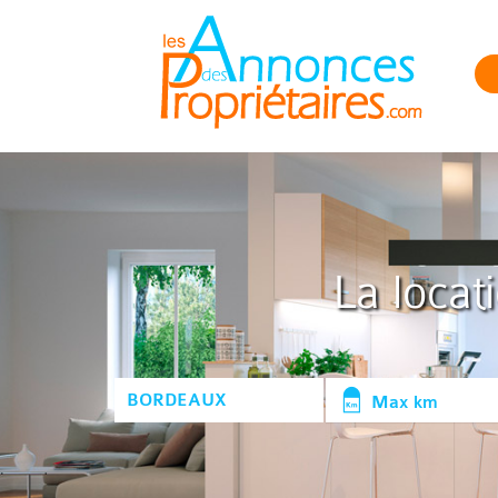
La locat
Max km