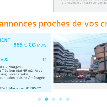
gratuitement s’inscrire sur une li
annonces proches de vos cri
MENT
865 € CC
/ MOIS
T2
EAUX
 € + charges 65 €
 Très bon état 49 m2. Avec
king, Local à vélos.
our, salon, cuisine Aménagée
12-22
|
Mise à jour : 05/08/2026