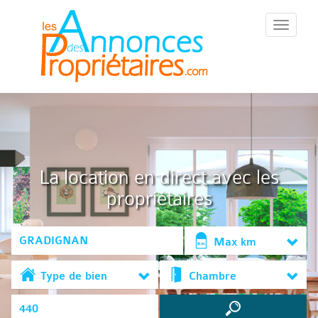
::Menu::
La location en direct avec les
propriétaires
Max km
Type de bien
Chambre