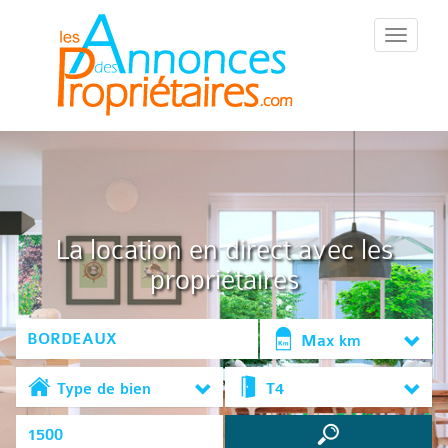
::Menu::
La location en direct avec les
propriétaires
Max km
Type de bien
T4