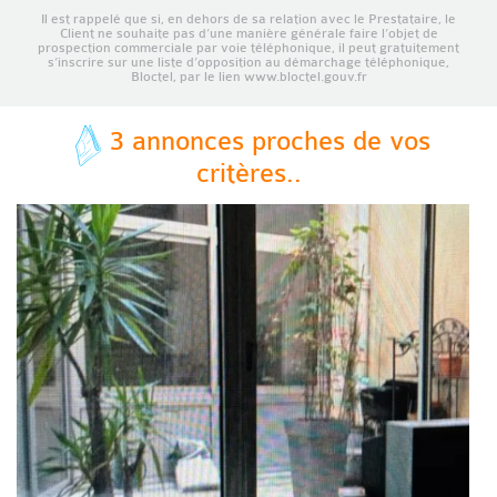
Il est rappelé que si, en dehors de sa relation avec le Prestataire, le
Client ne souhaite pas d’une manière générale faire l’objet de
prospection commerciale par voie téléphonique, il peut gratuitement
s’inscrire sur une liste d’opposition au démarchage téléphonique,
Bloctel, par le lien www.bloctel.gouv.fr
3 annonces proches de vos
critères..