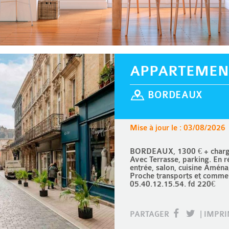
APPARTEMEN
BORDEAUX
Mise à jour le : 03/08/2026
BORDEAUX, 1300 € + charge
Avec Terrasse, parking. En 
entrée, salon, cuisine Amén
Proche transports et commer
05.40.12.15.54. fd 220€
PARTAGER
|
IMPR