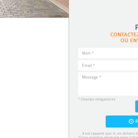
CONTACTE
OU EN
* Champs obligatoires
P
Il est rappelé que si, en dehors d
d’une manière générale faire l’obj