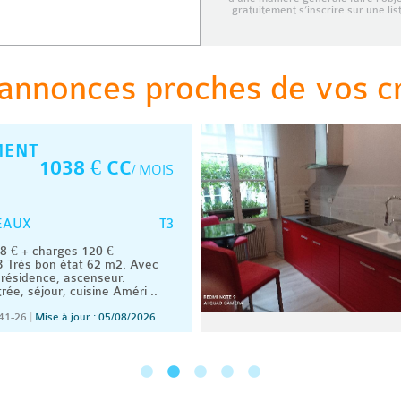
gratuitement s’inscrire sur une li
annonces proches de vos cri
MENT
1038 € CC
/ MOIS
T3
EAUX
 € + charges 120 €
 Très bon état 62 m2. Avec
résidence, ascenseur.
ée, séjour, cuisine Améri ..
41-26
|
Mise à jour : 05/08/2026