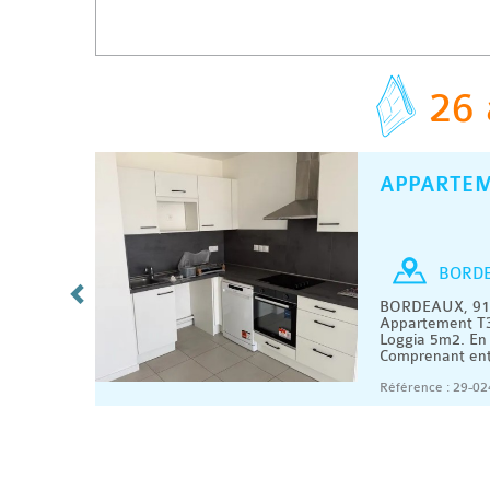
26 
APPARTE
C
/ MOIS
T3
BORD
BORDEAUX, 918
prenant
Appartement T3
es,salle
Loggia 5m2. En 
Comprenant entr
07/2026
Référence : 29-02