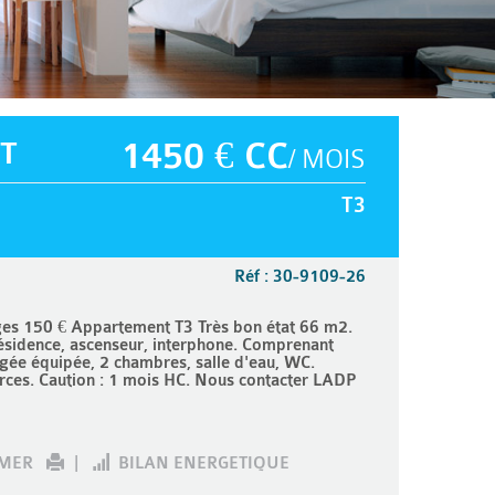
T
1450 € CC
/ MOIS
T3
Réf : 30-9109-26
s 150 € Appartement T3 Très bon état 66 m2.
résidence, ascenseur, interphone. Comprenant
agée équipée, 2 chambres, salle d'eau, WC.
ces. Caution : 1 mois HC. Nous contacter LADP
IMER
|
BILAN ENERGETIQUE