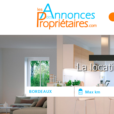
La locat
Max km