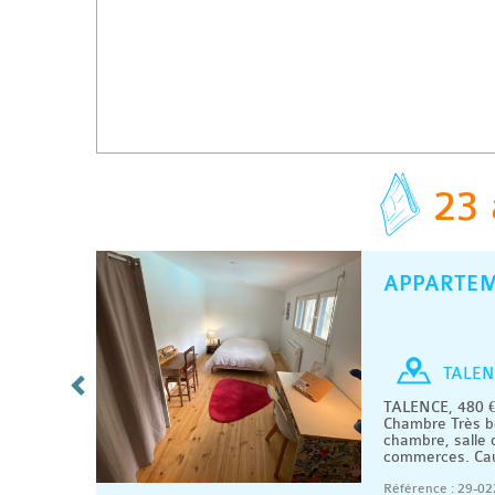
23 
APPARTE
C
/ MOIS
Chambre
TALEN
mbre en
TALENCE, 480 €
ec
Chambre Très b
.
chambre, salle 
.
commerces. Caut
08/2026
Référence : 29-02