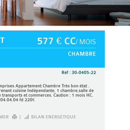
T
577 € CC
/ MOIS
CHAMBRE
Réf : 30-0405-22
prises Appartement Chambre Très bon état .
nant cuisine Indépendante, 1 chambre,salle de
e transports et commerces. Caution : 1 mois HC.
.04.04.04 fd 220€
IMER
|
BILAN ENERGETIQUE