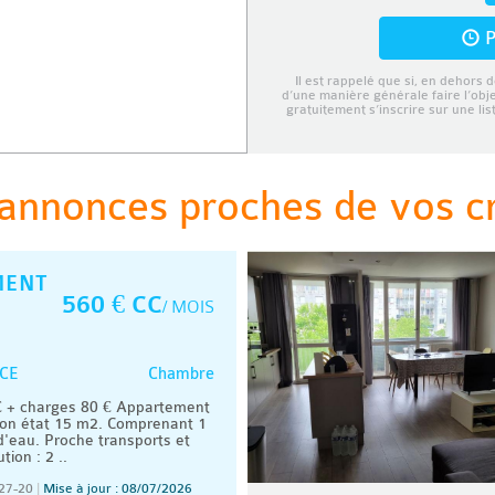
P
Il est rappelé que si, en dehors d
d’une manière générale faire l’obj
gratuitement s’inscrire sur une li
annonces proches de vos cri
MENT
560 € CC
/ MOIS
Chambre
CE
 + charges 80 € Appartement
on état 15 m2. Comprenant 1
d'eau. Proche transports et
ion : 2 ..
27-20
|
Mise à jour : 08/07/2026