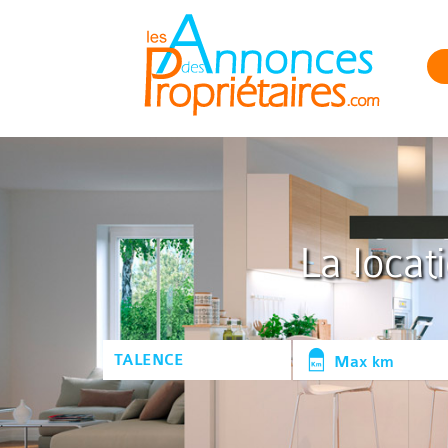
La locat
Max km