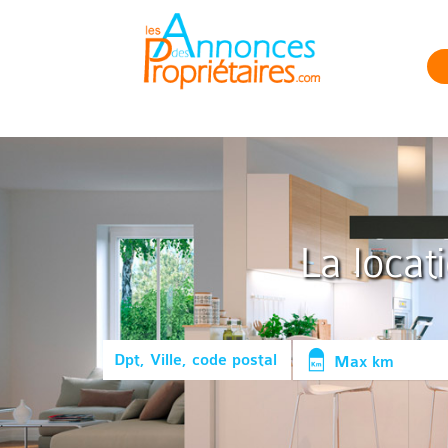
La locat
Max km