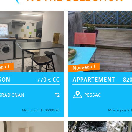
au !
Nouveau !
SON
770 € CC
APPARTEMENT
820
T2
GRADIGNAN
PESSAC
Mise à jour le 06/08/26
Mise à jour le