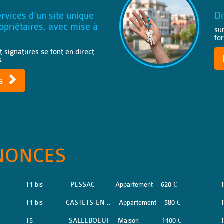
rvices d'un site unique
Di
priétaires, avec mise à
su
fo
t signatures se font en direct
s.
ts
NONCES
T1 bis
PESSAC
Appartement
620 €
T1 bis
CASTETS-EN ..
Appartement
580 €
T
T5
SALLEBOEUF
Maison
1400 €