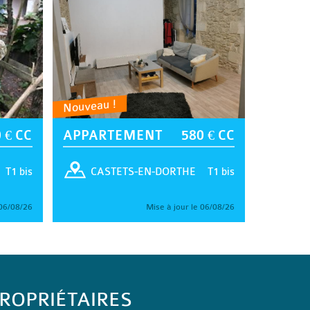
Nouveau !
 € CC
APPARTEMENT
580 € CC
T1 bis
T1 bis
CASTETS-EN-DORTHE
 06/08/26
Mise à jour le 06/08/26
ROPRIÉTAIRES