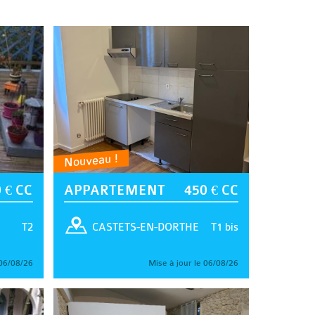
Nouveau !
 € CC
APPARTEMENT
450 € CC
T2
T1 bis
CASTETS-EN-DORTHE
 06/08/26
Mise à jour le 06/08/26