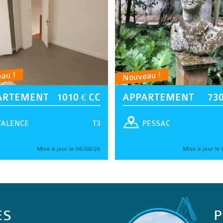
au !
Nouveau !
ARTEMENT
1010 € CC
APPARTEMENT
730
T3
TALENCE
PESSAC
Mise à jour le 06/08/26
Mise à jour le
ES
P