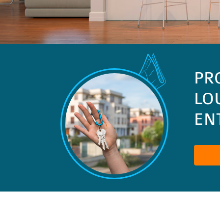
PR
LO
ENT