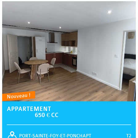
Nouveau !
APPARTEMENT
650 € CC
T2
PORT-SAINTE-FOY-ET-PONCHAPT