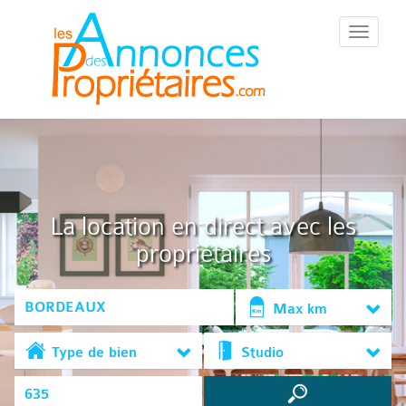
::Menu::
La location en direct avec les
propriétaires
Max km
Type de bien
Studio