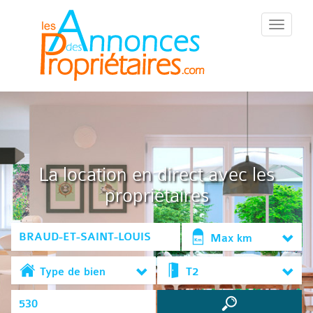
::Menu::
La location en direct avec les
propriétaires
Max km
Type de bien
T2