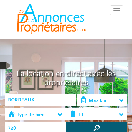
::Menu::
La location en direct avec les
propriétaires
Max km
Type de bien
T1