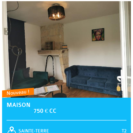
Nouveau !
MAISON
750 € CC
T2
SAINTE-TERRE