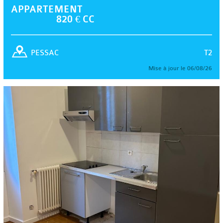
APPARTEMENT
820 € CC
T2
PESSAC
Mise à jour le 06/08/26