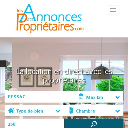
::Menu::
La location en direct avec les
propriétaires
Max km
Type de bien
Chambre