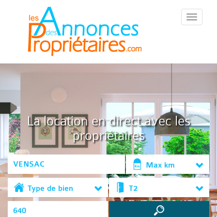
::Menu::
La location en direct avec les
propriétaires
Max km
Type de bien
T2