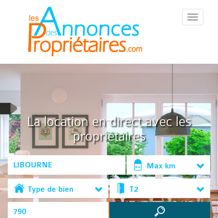
::Menu::
La location en direct avec les
propriétaires
Max km
Type de bien
T2