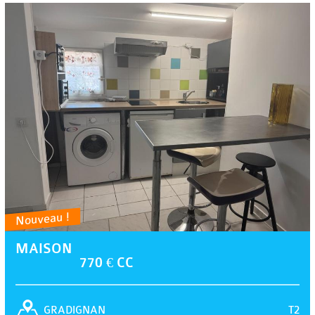
Nouveau !
MAISON
770 € CC
T2
GRADIGNAN