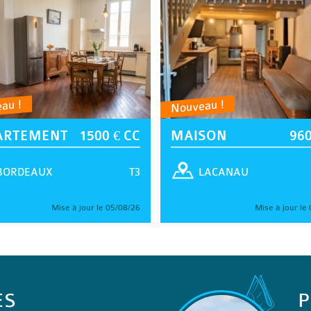
au !
Nouveau !
ARTEMENT
1500 € CC
MAISON
960
T3
BORDEAUX
LACANAU
Mise à jour le 05/08/26
Mise à jour le
ES
P