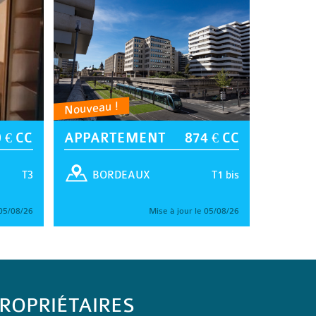
Nouveau !
 € CC
APPARTEMENT
874 € CC
T3
T1 bis
BORDEAUX
 05/08/26
Mise à jour le 05/08/26
ROPRIÉTAIRES