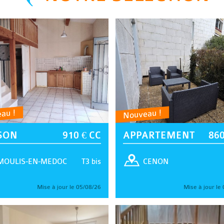
au !
Nouveau !
SON
910 € CC
APPARTEMENT
860
T3 bis
MOULIS-EN-MEDOC
CENON
Mise à jour le 05/08/26
Mise à jour le