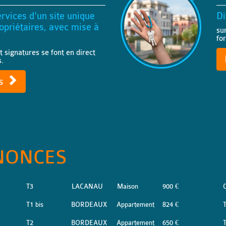
rvices d'un site unique
Di
priétaires, avec mise à
su
fo
t signatures se font en direct
s.
ts
NONCES
T3
LACANAU
Maison
900 €
T1 bis
BORDEAUX
Appartement
824 €
T2
BORDEAUX
Appartement
650 €
T