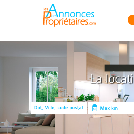
La locat
Max km