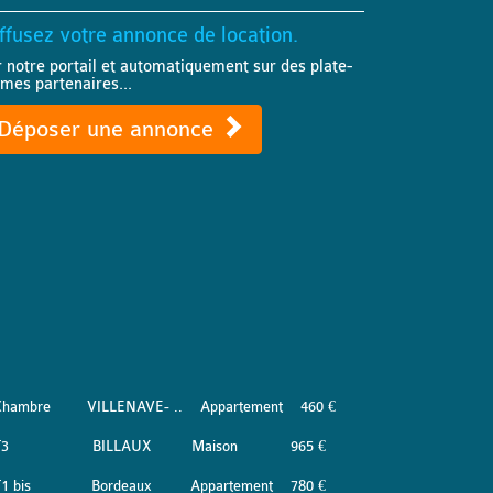
ffusez votre annonce de location.
r notre portail et automatiquement sur des plate-
rmes partenaires...
Déposer une annonce
Chambre
VILLENAVE- ..
Appartement
460 €
T3
BILLAUX
Maison
965 €
1 bis
Bordeaux
Appartement
780 €