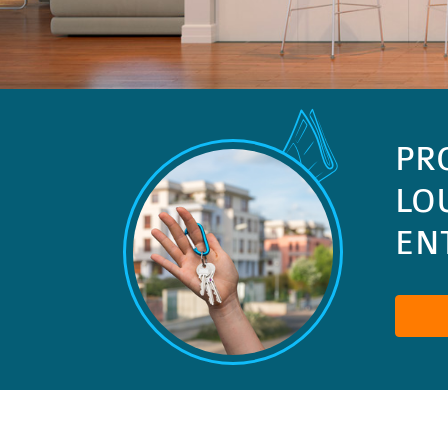
PR
LO
ENT