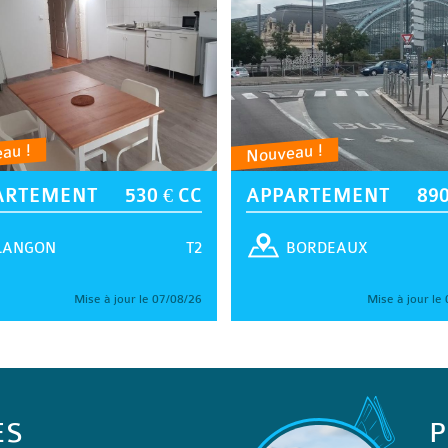
au !
Nouveau !
ARTEMENT
530 € CC
APPARTEMENT
890
T2
LANGON
BORDEAUX
Mise à jour le 07/08/26
Mise à jour le
ES
P