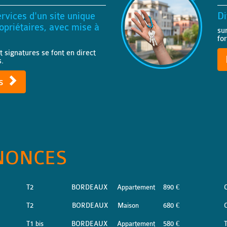
rvices d'un site unique
Di
priétaires, avec mise à
su
fo
t signatures se font en direct
s.
ts
NONCES
T2
BORDEAUX
Appartement
890 €
T2
BORDEAUX
Maison
680 €
T1 bis
BORDEAUX
Appartement
580 €