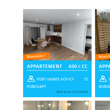
Nouveau !
Nouve
APPARTEMENT
650 € CC
APP
T2
PORT-SAINTE-FOY-ET-
PONCHAPT
BORD
Mise à jour le 07/08/26