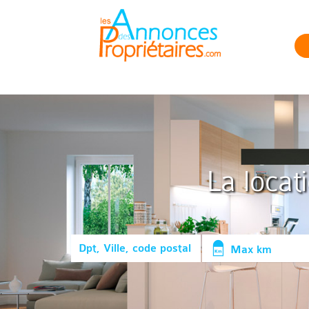
La locat
Max km