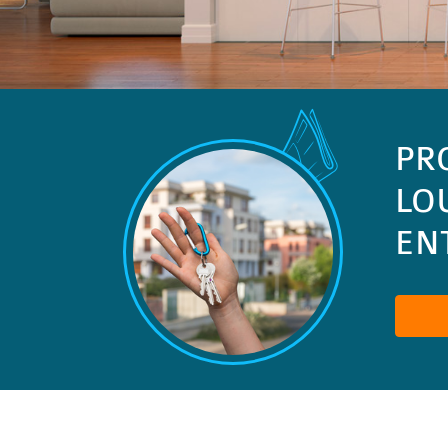
PR
LO
ENT