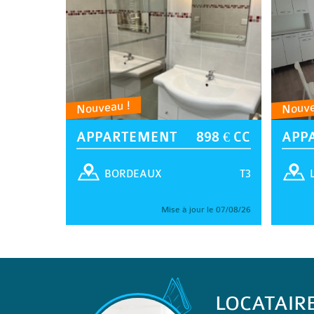
Nouveau !
Nouve
APPARTEMENT
898 € CC
APP
T3
BORDEAUX
Mise à jour le 07/08/26
LOCATAIR