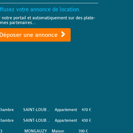
ffusez votre annonce de location.
r notre portail et automatiquement sur des plate-
rmes partenaires...
Déposer une annonce
Chambre
SAINT-LOUB ..
Appartement
470 €
Chambre
SAINT-LOUB ..
Appartement
430 €
T3
MONGAUZY
Maison
700 €